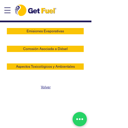
Emisiones Evaporativas
Corrosión Asociada a Diésel
Aspectos Toxicológicos y Ambientales
Volver
getfuel@getfuel.com.br
+55 (51) 3219-5056
+55 (51) 3508-5056
Rua Visconde do Herval,
1083-201